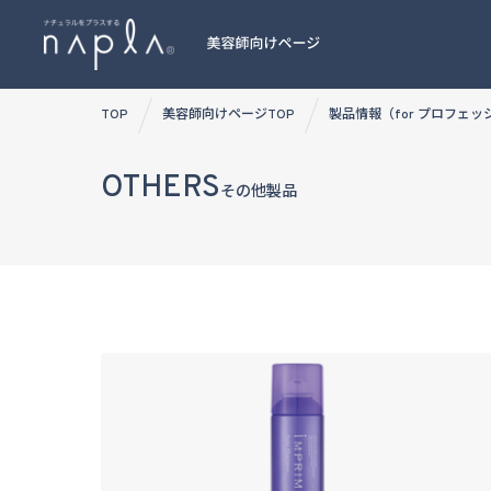
Skip
TOP
美容師向けページTOP
製品情報（for プロフェ
to
content
OTHERS
その他製品