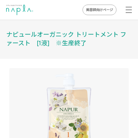
美容師向けページ
Skip
to
ナピュールオーガニック トリートメント フ
content
ァースト [1液] ※生産終了