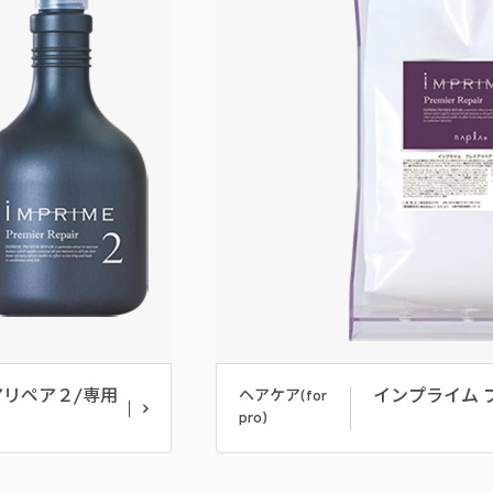
アリペア２/専用
インプライム 
ヘアケア(for
pro)